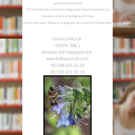
yazicilar@yazicilar.net
TSE Yetkisi Bulunan Teknik servis.
Bölgemizde ,Yüksek miktarda ürünü
bulunduran En eski ve Tek Bilgisayar firması.
İnternet Site Yapımı, Bilgisayar ve Bilgisayar yan ürünleri,Sarf Malzemeleri
KAFKAS ARICILIK
(HOPA BAL )
Kestane Balı Siparişiniz için
www.kafkasaricilik.com
90 538 659 24 24
90 533 610 33 33