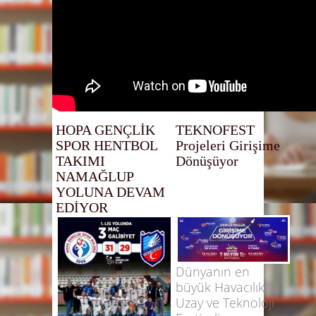
HOPA GENÇLİK
TEKNOFEST
SPOR HENTBOL
Projeleri Girişime
TAKIMI
Dönüşüyor
NAMAĞLUP
YOLUNA DEVAM
EDİYOR
Dünyanın en
büyük Havacılık,
Uzay ve Teknoloji