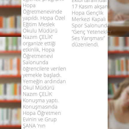
Hopa
17 Kasım akşamı
Öğretmenevinde
Hopa Gençlik
yapıldı. Hopa Özel
Merkezi Kapalı
Eğitim Meslek
Spor Salonunda
Okulu Müdürü
“Genç Yetenekler
Nazım ÇELİK’
Ses Yarışması”
organize ettiği
düzenlendi.
etkinlik, Hopa
Öğretmenevi
Salonunda
öğrencilere verilen
yemekle başladı.
Yemeğin ardından
Okul Müdürü
Nazım ÇELİK
Konuşma yaptı.
Konuşmasında
Hopa Öğretmen
Evinin ve Grup
ŞANA ‘nın