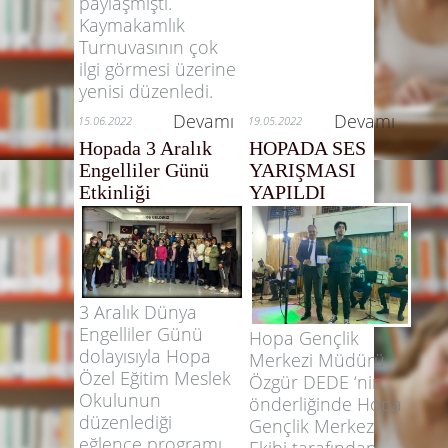
paylaşmıştı.
Kaymakamlık
Turnuvasının çok
ilgi görmesi üzerine
yenisi düzenledi.
Devamı
Devamı
15.06.2022
19.05.2022
Hopada 3 Aralık
HOPADA SES
Engelliler Günü
YARIŞMASI
Etkinliği
YAPILDI
3 Aralık Dünya
Engelliler Günü
Hopa Gençlik
dolayısıyla Hopa
Merkezi Müdürü
Özel Eğitim Meslek
Özgür DEDE ‘nin
Okulunun
önderliğinde Hopa
düzenlediği
Gençlik Merkezi
eğlence programı
Ekibi tarafından,