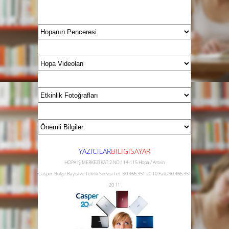
YAZICILAR
B
İLİGİSAYAR
HOPA İŞ MERKEZİ KAT:2 NO:114-115 Hopa / Artvin
Casper Bölge Bayisi ve Teknik Servisi
Tel :90 466 351 20 10
Faks:90 466 351
20 11