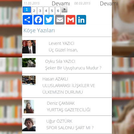
Devamı
Devamı
11.05.2015
08.03.2015
1
2
3
4
5
6
Paylaş
Facebook
Twitter
Email
Gmail
LinkedIn
Köşe Yazıları
Levent YAZICI
Üç Güzel İnsan,
Oyku Sıla YAZICI
Şeker Bir Uyuşturucu Mudur ?
Hasan AZAKLI
ULUSLARARASI İLİŞKİLER VE
ÜLKEMİZİN DURUMU
Deniz ÇAKMAK
YURTTAŞ GAZETECİLİĞİ
Uğur ÖZTÜRK
SPOR SALONU ŞART MI ?