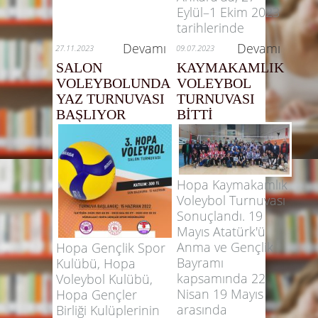
Eylül–1 Ekim 2023
tarihlerinde
Devamı
Devamı
27.11.2023
09.07.2023
SALON
KAYMAKAMLIK
VOLEYBOLUNDA
VOLEYBOL
YAZ TURNUVASI
TURNUVASI
BAŞLIYOR
BİTTİ
Hopa Kaymakamlık
Voleybol Turnuvası
Sonuçlandı. 19
Mayıs Atatürk'ü
Anma ve Gençlik
Hopa Gençlik Spor
Bayramı
Kulübü, Hopa
kapsamında 22
Voleybol Kulübü,
Nisan 19 Mayıs
Hopa Gençler
arasında
Birliği Kulüplerinin