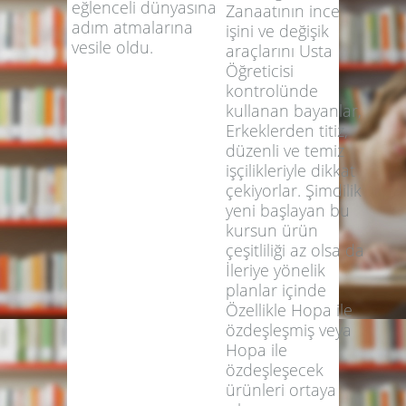
eğlenceli dünyasına
Zanaatının ince
adım atmalarına
işini ve değişik
vesile oldu.
araçlarını Usta
Öğreticisi
kontrolünde
kullanan bayanlar,
Erkeklerden titiz,
düzenli ve temiz
işçilikleriyle dikkat
çekiyorlar. Şimdilik
yeni başlayan bu
kursun ürün
çeşitliliği az olsa da
İleriye yönelik
planlar içinde
Özellikle Hopa ile
özdeşleşmiş veya
Hopa ile
özdeşleşecek
ürünleri ortaya