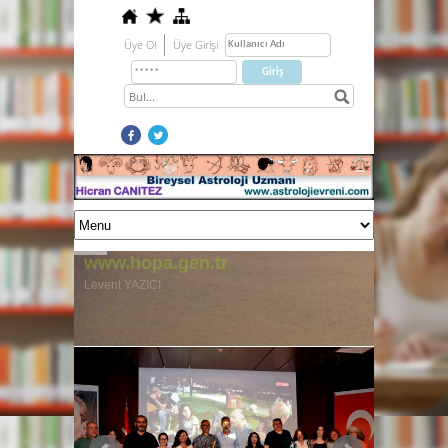
Üye Ol
Üye Girişi
www.hopa.gen.tr
Levent YAZICI