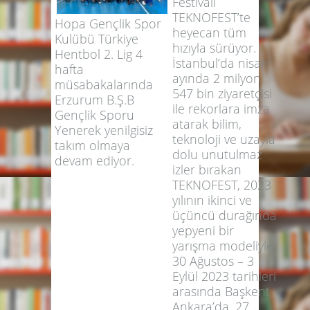
Festivali
TEKNOFEST’te
Hopa Gençlik Spor
heyecan tüm
Kulübü Türkiye
hızıyla sürüyor.
Hentbol 2. Lig 4
İstanbul’da nisan
hafta
ayında 2 milyon
müsabakalarında
547 bin ziyaretçisi
Erzurum B.Ş.B
ile rekorlara imza
Gençlik Sporu
atarak bilim,
Yenerek yenilgisiz
teknoloji ve uzayla
takım olmaya
dolu unutulmaz
devam ediyor.
izler bırakan
TEKNOFEST, 2023
yılının ikinci ve
üçüncü durağında
yepyeni bir
yarışma modeliyle
30 Ağustos – 3
Eylül 2023 tarihleri
arasında Başkent
Ankara’da, 27