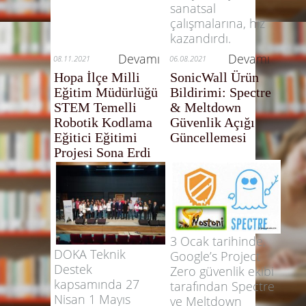
sanatsal
çalışmalarına, hız
kazandırdı.
Devamı
Devamı
08.11.2021
06.08.2021
Hopa İlçe Milli
SonicWall Ürün
Eğitim Müdürlüğü
Bildirimi: Spectre
STEM Temelli
& Meltdown
Robotik Kodlama
Güvenlik Açığı
Eğitici Eğitimi
Güncellemesi
Projesi Sona Erdi
3 Ocak tarihinde,
DOKA Teknik
Google’s Project
Destek
Zero güvenlik ekibi
kapsamında 27
tarafından Spectre
Nisan 1 Mayıs
ve Meltdown