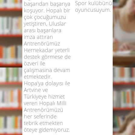
Spor kulübünün
başarıdan başarıya
oyuncusuyum.
koşuyor. Hopalı bir
çok çocuğumuzu
yetiştiren, Uluslar
arası başarılara
imza attıran
Antrenörümüz
Hernekadar yeterli
destek görmese de
özveri ile
çalışmasına devam
etmektedir.
Hopa'ya dolayısı ile
Artvine ve
Türkiyeye hizmet
veren Hopalı Milli
Antrenörümüzü
her seferinde
tebrik etmekten
öteye gidemiyoruz.