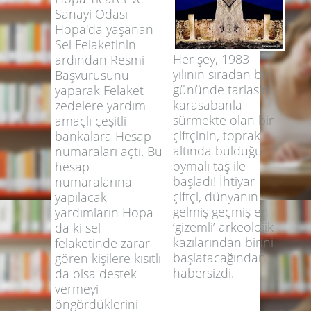
Sanayi Odası
Hopa'da yaşanan
Sel Felaketinin
Her şey, 1983
ardından Resmi
yılının sıradan bir
Başvurusunu
gününde tarlasını
yaparak Felaket
karasabanla
zedelere yardım
sürmekte olan bir
amaçlı çeşitli
çiftçinin, toprak
bankalara Hesap
altında bulduğu
numaraları açtı. Bu
oymalı taş ile
hesap
başladı! İhtiyar
numaralarına
çiftçi, dünyanın
yapılacak
gelmiş geçmiş en
yardımların Hopa
‘gizemli’ arkeolojik
da ki sel
kazılarından birini
felaketinde zarar
başlatacağından
gören kişilere kısıtlı
habersizdi.
da olsa destek
vermeyi
öngördüklerini