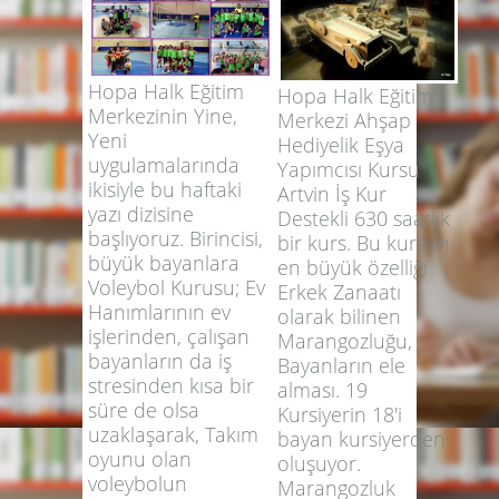
Hopa Halk Eğitim
Hopa Halk Eğitim
Merkezinin Yine,
Merkezi Ahşap
Yeni
Hediyelik Eşya
uygulamalarında
Yapımcısı Kursu
ikisiyle bu haftaki
Artvin İş Kur
yazı dizisine
Destekli 630 saatlik
başlıyoruz. Birincisi,
bir kurs. Bu kursun
büyük bayanlara
en büyük özelliği
Voleybol Kurusu; Ev
Erkek Zanaatı
Hanımlarının ev
olarak bilinen
işlerinden, çalışan
Marangozluğu,
bayanların da iş
Bayanların ele
stresinden kısa bir
alması. 19
süre de olsa
Kursiyerin 18'i
uzaklaşarak, Takım
bayan kursiyerden
oyunu olan
oluşuyor.
voleybolun
Marangozluk