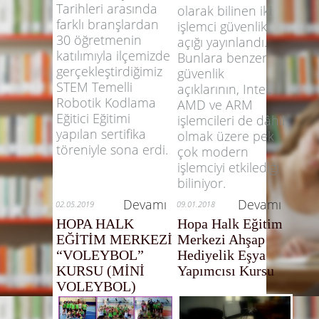
Tarihleri arasında
olarak bilinen iki
farklı branşlardan
işlemci güvenlik
30 öğretmenin
açığı yayınlandı.
katılımıyla ilçemizde
Bunlara benzer
gerçekleştirdiğimiz
güvenlik
STEM Temelli
açıklarının, Intel,
Robotik Kodlama
AMD ve ARM
Eğitici Eğitimi
işlemcileri de dâhil
yapılan sertifika
olmak üzere pek
töreniyle sona erdi.
çok modern
işlemciyi etkilediği
biliniyor.
Devamı
Devamı
02.05.2019
09.01.2018
HOPA HALK
Hopa Halk Eğitim
EĞİTİM MERKEZİ
Merkezi Ahşap
“VOLEYBOL”
Hediyelik Eşya
KURSU (MİNİ
Yapımcısı Kursu
VOLEYBOL)