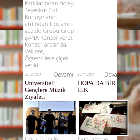
Katkılarından dolayı
Teşekkür Etti.
Konuşmanın
ardından Hopa'nın
güzide Grubu Grup
ŞANA Konser verdi.
Konser arasında,
Velilere,
Öğrencilere çiçek
verildi.
Devamı
Devamı
03.12.2021
20.11.2021
Üniversiteli
HOPA DA BİR
Gençlere Müzik
İLK
Ziyafeti
Hopa Gençlik
Dünyada ve