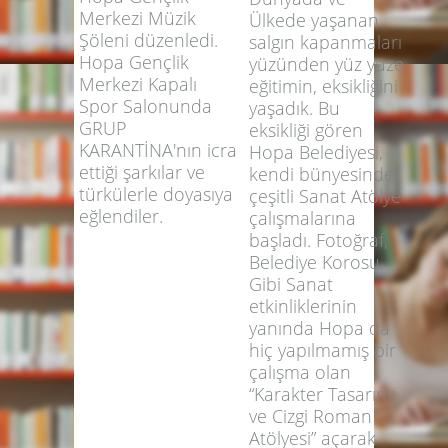
Merkezi Müzik
Ülkede yaşanan
Şöleni düzenledi.
salgın kapanmaları
Hopa Gençlik
yüzünden yüz yüze
Merkezi Kapalı
eğitimin, eksikliğini
Spor Salonunda
yaşadık. Bu
GRUP
eksikliği gören
KARANTİNA'nın icra
Hopa Belediyesi,
ettiği şarkılar ve
kendi bünyesinde
türkülerle doyasıya
çeşitli Sanat Atölye
eğlendiler.
çalışmalarına
başladı. Fotoğraf,
Belediye Korosu,
Gibi Sanat
etkinliklerinin
yanında Hopa da
hiç yapılmamış bir
çalışma olan
“Karakter Tasarımı
ve Cizgi Roman
Atölyesi” açarak