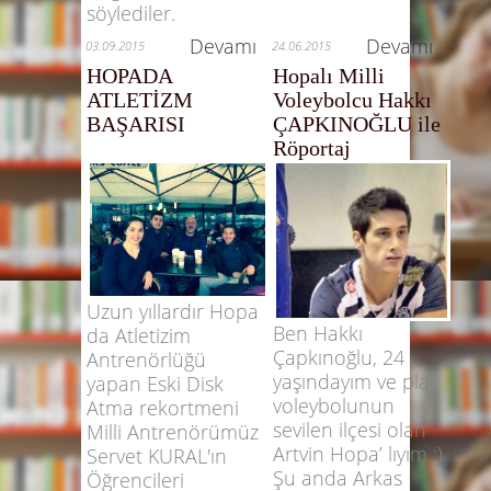
söylediler.
Devamı
Devamı
03.09.2015
24.06.2015
HOPADA
Hopalı Milli
ATLETİZM
Voleybolcu Hakkı
BAŞARISI
ÇAPKINOĞLU ile
Röportaj
Uzun yıllardır Hopa
Ben Hakkı
da Atletizim
Çapkınoğlu, 24
Antrenörlüğü
yaşındayım ve plaj
yapan Eski Disk
voleybolunun
Atma rekortmeni
sevilen ilçesi olan
Milli Antrenörümüz
Artvin Hopa’ lıyım :)
Servet KURAL'ın
Şu anda Arkas
Öğrencileri