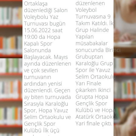
düzenlenen
Ortaklaşa
Voleybol
düzenlediği Salon
Turnuvasına 9
Voleybolu Yaz
Takım Katıldı. İki
Turnuvası bugün
Grup Halinde
15.06.2022 saat
Yapılan
19:00 da Hopa
müsabakalar
Kapalı Spor
sonucunda Birinci
Salonunda
Grubuptan
Başlayacak. Mayıs
Karaloğlu Grup
ayında düzenlenen
Spor ile Yavuz
ve çok sevilen
Selim Ortaokulu
turnuvanın
Yarı Finale
ardından yenisi
çıkarken ikinci
düzenlendi. Geçen
Grupta Hopa
ay biten turnuvada
Gençlik Spor
Sırasıyla Karaloğlu
Kulübü ve Hopa
Spor, Hopa Yavuz
Atatürk Ortaokulu
Selim Ortaokulu ve
Yari finale çıktı.
Gençlik Spor
Kulübü İlk üçü