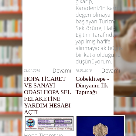
çıkarıp,
Karadeniz’in katma
değeri olmaya
başlayan Turizm
Sektörüne, Halk
Eğitim Tarafından
yapılmış hafife
alınmayacak büyük
bir katkı olduğunu
düşünüyorum.
Devamı
Devamı
23.01.2016
18.01.2016
HOPA TİCARET
Göbeklitepe -
VE SANAYİ
Dünyanın İlk
ODASI HOPA SEL
Tapınağı
FELAKETİNE
YARDIM HESABI
AÇTI
Hopa Ticaret ve