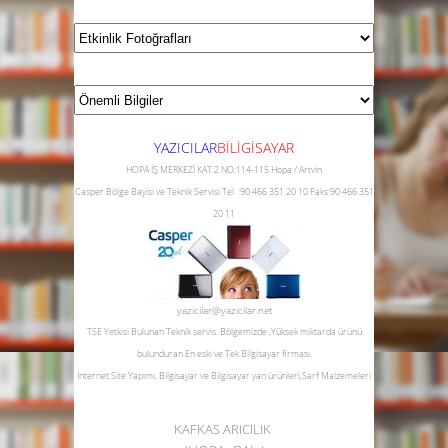
YAZICILAR
B
İLİGİSAYAR
HOPA İŞ MERKEZİ KAT:2 NO:114-115 Hopa / Artvin
Casper Bölge Bayisi ve Teknik Servisi
Tel :90 466 351 20 10
Faks:90 466 351
20 11
yazicilar@yazicilar.net
TSE Yetkisi Bulunan Teknik servis.
Bölgemizde ,Yüksek miktarda ürünü
bulunduran En eski ve Tek Bilgisayar firması.
İnternet Site Yapımı, Bilgisayar ve Bilgisayar yan ürünleri,Sarf Malzemeleri
KAFKAS ARICILIK