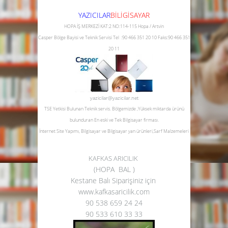
YAZICILAR
B
İLİGİSAYAR
HOPA İŞ MERKEZİ KAT:2 NO:114-115 Hopa / Artvin
Casper Bölge Bayisi ve Teknik Servisi
Tel :90 466 351 20 10
Faks:90 466 351
20 11
yazicilar@yazicilar.net
TSE Yetkisi Bulunan Teknik servis.
Bölgemizde ,Yüksek miktarda ürünü
bulunduran En eski ve Tek Bilgisayar firması.
İnternet Site Yapımı, Bilgisayar ve Bilgisayar yan ürünleri,Sarf Malzemeleri
KAFKAS ARICILIK
(HOPA BAL )
Kestane Balı Siparişiniz için
www.kafkasaricilik.com
90 538 659 24 24
90 533 610 33 33