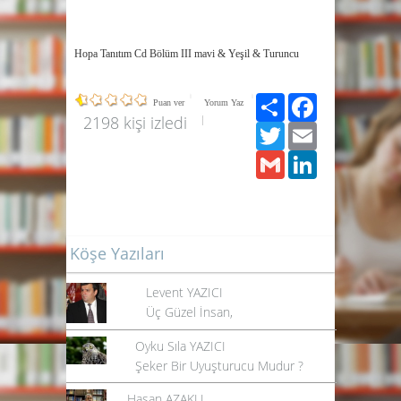
Hopa Tanıtım Cd Bölüm III mavi & Yeşil & Turuncu
Paylaş
Facebook
Puan ver
Yorum Yaz
2198 kişi izledi
Twitter
Email
Gmail
LinkedIn
Köşe Yazıları
Levent YAZICI
Üç Güzel İnsan,
Oyku Sıla YAZICI
Şeker Bir Uyuşturucu Mudur ?
Hasan AZAKLI