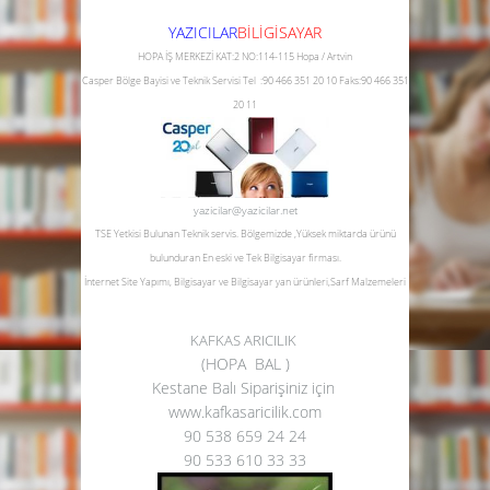
YAZICILAR
B
İLİGİSAYAR
HOPA İŞ MERKEZİ KAT:2 NO:114-115 Hopa / Artvin
Casper Bölge Bayisi ve Teknik Servisi
Tel :90 466 351 20 10
Faks:90 466 351
20 11
yazicilar@yazicilar.net
TSE Yetkisi Bulunan Teknik servis.
Bölgemizde ,Yüksek miktarda ürünü
bulunduran En eski ve Tek Bilgisayar firması.
İnternet Site Yapımı, Bilgisayar ve Bilgisayar yan ürünleri,Sarf Malzemeleri
KAFKAS ARICILIK
(HOPA BAL )
Kestane Balı Siparişiniz için
www.kafkasaricilik.com
90 538 659 24 24
90 533 610 33 33