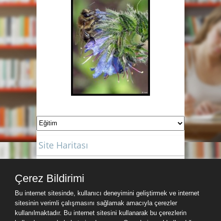
Site Haritası
Site Haritası
Çerez Bildirimi
Hava Durumu
Bu internet sitesinde, kullanıcı deneyimini geliştirmek ve internet
sitesinin verimli çalışmasını sağlamak amacıyla çerezler
kullanılmaktadır. Bu internet sitesini kullanarak bu çerezlerin