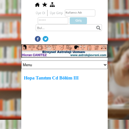
Üye Ol
Üye Girişi
Hopa Tanıtım Cd Bölüm III