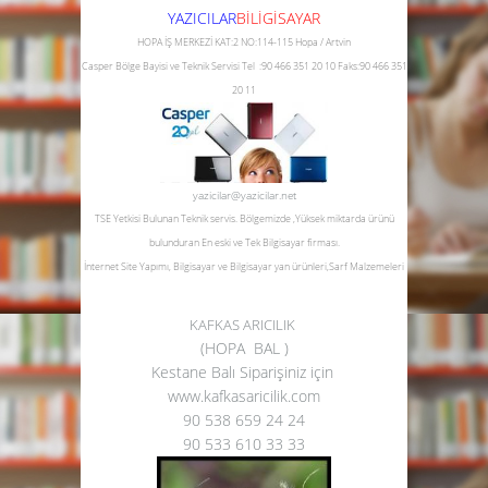
YAZICILAR
B
İLİGİSAYAR
HOPA İŞ MERKEZİ KAT:2 NO:114-115 Hopa / Artvin
Casper Bölge Bayisi ve Teknik Servisi
Tel :90 466 351 20 10
Faks:90 466 351
20 11
yazicilar@yazicilar.net
TSE Yetkisi Bulunan Teknik servis.
Bölgemizde ,Yüksek miktarda ürünü
bulunduran En eski ve Tek Bilgisayar firması.
İnternet Site Yapımı, Bilgisayar ve Bilgisayar yan ürünleri,Sarf Malzemeleri
KAFKAS ARICILIK
(HOPA BAL )
Kestane Balı Siparişiniz için
www.kafkasaricilik.com
90 538 659 24 24
90 533 610 33 33