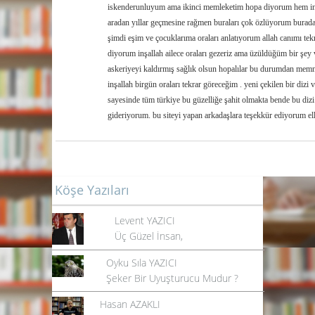
iskenderunluyum ama ikinci memleketim hopa diyorum hem in
aradan yıllar geçmesine rağmen buraları çok özlüyorum burada
şimdi eşim ve çocuklarıma oraları anlatıyorum allah canımı tek
diyorum inşallah ailece oraları gezeriz ama üzüldüğüm bir şey 
askeriyeyi kaldırmış sağlık olsun hopalılar bu durumdan m
inşallah birgün oraları tekrar göreceğim . yeni çekilen bir dizi
sayesinde tüm türkiye bu güzelliğe şahit olmakta bende bu dizi
gideriyorum. bu siteyi yapan arkadaşlara teşekkür ediyorum elle
Köşe Yazıları
Levent YAZICI
Üç Güzel İnsan,
Oyku Sıla YAZICI
Şeker Bir Uyuşturucu Mudur ?
Hasan AZAKLI