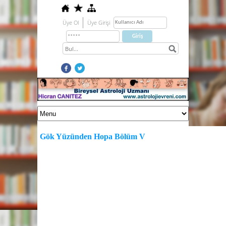
Üye Ol
Üye Girişi
Gök Yüzünden Hopa Bölüm V