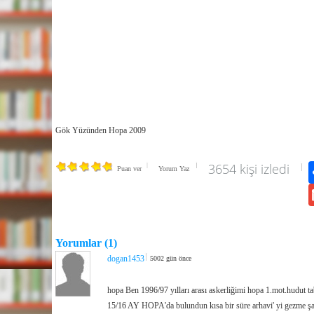
Gök Yüzünden Hopa 2009
3654 kişi izledi
Puan ver
Yorum Yaz
Yorumlar (1)
dogan1453
5002 gün önce
hopa Ben 1996/97 yılları arası askerliğimi hopa 1.mot.hud
15/16 AY HOPA'da bulundun kısa bir süre arhavi' yi gezme ş