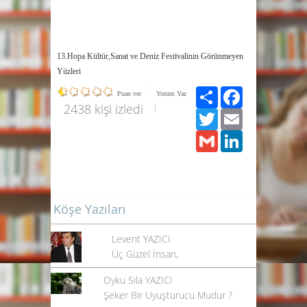
13.Hopa Kültür,Sanat ve Deniz Festivalinin Görünmeyen
Yüzleri
Paylaş
Facebook
Puan ver
Yorum Yaz
2438 kişi izledi
Twitter
Email
Gmail
LinkedIn
Köşe Yazıları
Levent YAZICI
Üç Güzel İnsan,
Oyku Sıla YAZICI
Şeker Bir Uyuşturucu Mudur ?