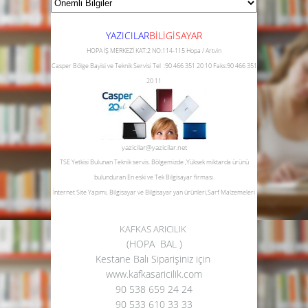
YAZICILAR
B
İLİGİSAYAR
HOPA İŞ MERKEZİ KAT:2 NO:114-115 Hopa / Artvin
Casper Bölge Bayisi ve Teknik Servisi
Tel :90 466 351 20 10
Faks:90 466 351
20 11
yazicilar@yazicilar.net
TSE Yetkisi Bulunan Teknik servis.
Bölgemizde ,Yüksek miktarda ürünü
bulunduran En eski ve Tek Bilgisayar firması.
İnternet Site Yapımı, Bilgisayar ve Bilgisayar yan ürünleri,Sarf Malzemeleri
KAFKAS ARICILIK
(HOPA BAL )
Kestane Balı Siparişiniz için
www.kafkasaricilik.com
90 538 659 24 24
90 533 610 33 33