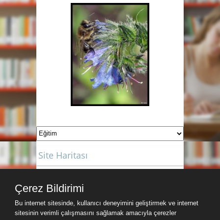
Site Haritası
Site Haritası
Çerez Bildirimi
Hava Durumu
Bu internet sitesinde, kullanıcı deneyimini geliştirmek ve internet
sitesinin verimli çalışmasını sağlamak amacıyla çerezler