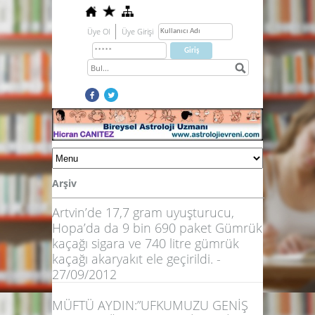
Üye Ol
Üye Girişi
Arşiv
Artvin’de 17,7 gram uyuşturucu,
Hopa’da da 9 bin 690 paket Gümrük
kaçağı sigara ve 740 litre gümrük
kaçağı akaryakıt ele geçirildi. -
27/09/2012
MÜFTÜ AYDIN:”UFKUMUZU GENİŞ