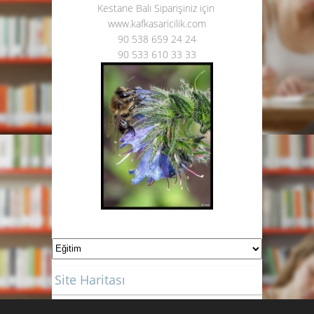
Kestane Balı Siparişiniz için
www.kafkasaricilik.com
90 538 659 24 24
90 533 610 33 33
Site Haritası
Site Haritası