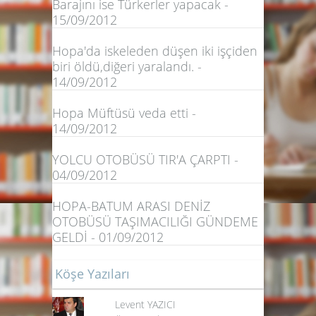
Barajını ise Türkerler yapacak -
15/09/2012
Hopa'da iskeleden düşen iki işçiden
biri öldü,diğeri yaralandı. -
14/09/2012
Hopa Müftüsü veda etti -
14/09/2012
YOLCU OTOBÜSÜ TIR'A ÇARPTI -
04/09/2012
HOPA-BATUM ARASI DENİZ
OTOBÜSÜ TAŞIMACILIĞI GÜNDEME
GELDİ - 01/09/2012
Köşe Yazıları
Levent YAZICI