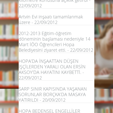
kilometre konusuna açıklık getirdi -
22/09/2012
Artvin Evi inşaatı tamamlanmak
üzere - 22/09/2012
2012-2013 Eğitim-öğretim
döneminin başlaması nedeniyle 14
Mart İÖO Öğrencileri Hopa
Belediyesini ziyaret etti. - 22/09/2012
HOPA’DA İNŞAATTAN DÜŞEN
İŞÇİLERDEN YARALI OLAN ERSİN
AKSOY’DA HAYATINI KAYBETTİ. -
22/09/2012
SARP SINIR KAPISINDA YAŞANAN
SORUNLAR BORÇKA’DA MASAYA
YATIRILDI - 20/09/2012
HOPA BEDENSEL ENGELLİLER