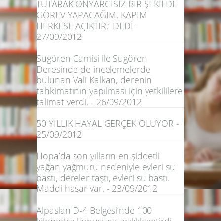
TUTARAK ÖNYARGISIZ BİR ŞEKİLDE
GÖREV YAPACAĞIM. KAPIM
HERKESE AÇIKTIR.” DEDİ -
27/09/2012
Sugören Camisi ile Sugören
Deresinde de incelemelerde
bulunan Vali Kalkan, derenin
tahkimatının yapılması için yetkililere
talimat verdi. - 26/09/2012
50 YILLIK HAYAL GERÇEK OLUYOR -
25/09/2012
Hopa’da son yılların en şiddetli
yağan yağmuru nedeniyle evleri su
bastı, dereler taştı, evleri su bastı.
Maddi hasar var. - 23/09/2012
Alpaslan D-4 Belgesi’nde 100