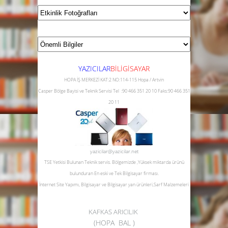
YAZICILAR
B
İLİGİSAYAR
HOPA İŞ MERKEZİ KAT:2 NO:114-115 Hopa / Artvin
Casper Bölge Bayisi ve Teknik Servisi
Tel :90 466 351 20 10
Faks:90 466 351
20 11
yazicilar@yazicilar.net
TSE Yetkisi Bulunan Teknik servis.
Bölgemizde ,Yüksek miktarda ürünü
bulunduran En eski ve Tek Bilgisayar firması.
İnternet Site Yapımı, Bilgisayar ve Bilgisayar yan ürünleri,Sarf Malzemeleri
KAFKAS ARICILIK
(HOPA BAL )