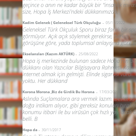
geçince o anın ne kadar büyük bir "insanlık mira
size, Hopa İş Merkezi’ndeki dükkanımızda,
-
Kadim Gelenek ( Geleneksel Türk Okçuluğu
05/11/2022
Geleneksel Türk Okçuluk Sporu biraz farklı bir sp
görmüyor. Açık açık söylemek gerekirse, herkes bi
görüşüne göre, yada toplumsal anlayışına göre bi
-
Ekselansları (Kazım AKTÜRK)
25/08/2022
Hopa iş merkezinde bulunan sadece Hopa'nın değil
dükkanı olan Yazıcılar Bilgisayara Rahmetli Kaz
internet almak için gelmişti. Elinde sigarası vard
yoktu. Her dükkand
-
Korona Morona ,Biz de Girdik Bu Horona
17/03/2020
Aslında Suçlamalara ara vermek lazım. Devlet suçlu,
doğa intikam alıyor, gibi gereksiz konuları bırak
konumu itibari ile bu virüsün çok hızlı yayılacak 
belli. B
-
Hopa da
30/11/2017