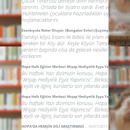
Çocuk Tiyatrosu demeye dilim varmıyor. Veli tiya
sanırım. Ortada bir tiyatro vardı. Evet vardı. Anc
muhtemelen çocuklara hazırladıkları oyunu Hopa 
hoşlanacaklarını
Esenkıyıda Neler Oluyor, (Bungalov Evler) (Şuyimşine Azlağa )
Esenkıyı köyü İnsanı ile bitkisi ile yılanı ile arısı il
gereken bir Köy dür. Keşke Köyün Tamamı Milli pa
yerlerin başında olsa da gelecek nesiller de bund
korkarım
Hopa Halk Eğitim Merkezi Ahşap Hediyelik Eşya Yapımcısı Kur
Bu haftaki Yazı dizimizin konusu, Hopa Halk Eğit
“Ahşap Hediyelik Eşya Yapımcısı”. Birkaç yıldır H
çeşitli ve ilginç kurslarla son yıllarda adını çok 
Hopa Halk Eğitim Merkezi Ahşap Hediyelik Eşya Yapımcısı Kur
Bu haftaki Yazı dizimizin konusu, Hopa Halk Eğit
“Ahşap Hediyelik Eşya Yapımcısı”. Birkaç yıldır H
çeşitli ve ilginç kurslarla son yıllarda adını çok 
-
HOPA'DA HEMŞİN DİLİ ARAŞTIRMASI
04/07/2015