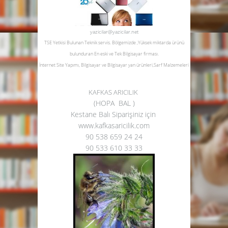
yazicilar@yazicilar.net
TSE Yetkisi Bulunan Teknik servis.
Bölgemizde ,Yüksek miktarda ürünü
bulunduran En eski ve Tek Bilgisayar firması.
İnternet Site Yapımı, Bilgisayar ve Bilgisayar yan ürünleri,Sarf Malzemeleri
KAFKAS ARICILIK
(HOPA BAL )
Kestane Balı Siparişiniz için
www.kafkasaricilik.com
90 538 659 24 24
90 533 610 33 33