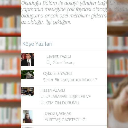
Okuduğu Bölüm ile dolaylı yönden bağlı bir konu o
yapmanın mesleğine çok faydası olacağını düşün
olduğumu ancak özel merakımı gidermenin yanınd
az olduğu, ilgi çektiğini,
Köşe Yazıları
Levent YAZICI
Üç Güzel İnsan,
Oyku Sıla YAZICI
Şeker Bir Uyuşturucu Mudur ?
Hasan AZAKLI
ULUSLARARASI İLİŞKİLER VE
ÜLKEMİZİN DURUMU
Deniz ÇAKMAK
YURTTAŞ GAZETECİLİĞİ