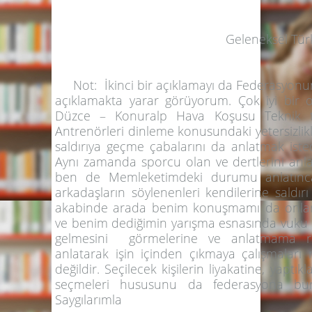
Geleneksel Türk Okçulu
Not:
İkinci bir açıklamayı da Federasyonum
açıklamakta yarar görüyorum. Çok iyi bir 
Düzce – Konuralp Hava Koşusu Teknik top
Antrenörleri dinleme konusundaki yetersizli
saldırıya geçme çabalarını da anlatmak ist
Aynı zamanda sporcu olan ve dertlerini anla
ben de Memleketimdeki durumu anlatınca
arkadaşların söylenenleri kendilerine saldırı 
akabinde arada benim konuşmamı da onlar il
ve benim dediğimin yarışma esnasında vuku
gelmesini görmelerine ve anlatmama rağ
anlatarak işin içinden çıkmaya çalışmaları n
değildir. Seçilecek kişilerin liyakatine, yaptık
seçmeleri hususunu da federasyona bu
Saygılarımla