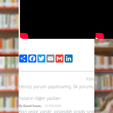
Paylaş
Facebook
Twitter
Email
Gmail
LinkedIn
Yorumlar
Henüz yorum yapılmamış. İlk yorumu yapmak
Yazarın diğer yazıları
-
Üç Güzel İnsan,
01/03/2026
Bazı anlar vardır, yaşandığı sırada sıradan bir g