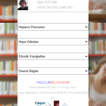
Uğur ÖZTÜRK
SPOR SALONU ŞART MI ?
YAZICILAR
B
İLİGİSAYAR
HOPA İŞ MERKEZİ KAT:2 NO:114-115 Hopa / Artvin
Casper Bölge Bayisi ve Teknik Servisi
Tel :90 466 351 20 10
Faks:90 466 351
20 11