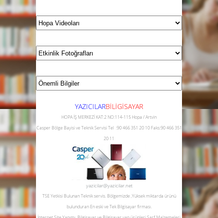
YAZICILAR
B
İLİGİSAYAR
HOPA İŞ MERKEZİ KAT:2 NO:114-115 Hopa / Artvin
Casper Bölge Bayisi ve Teknik Servisi
Tel :90 466 351 20 10
Faks:90 466 351
20 11
yazicilar@yazicilar.net
TSE Yetkisi Bulunan Teknik servis.
Bölgemizde ,Yüksek miktarda ürünü
bulunduran En eski ve Tek Bilgisayar firması.
İnternet Site Yapımı, Bilgisayar ve Bilgisayar yan ürünleri,Sarf Malzemeleri