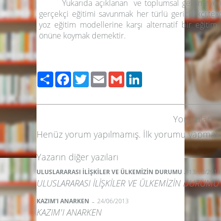
Yukarıda açıklanan ve toplumsal gelişmeye 
gerçekçi eğitimi savunmak her türlü gerici,ırkçı,tek
yoz eğitim modellerine karşı alternatif bir eğiti
önüne koymak demektir.
Paylaş
Facebook
Twitter
Email
Gmail
LinkedIn
Yorumlar
Henüz yorum yapılmamış. İlk yorumu yapmak
Yazarın diğer yazıları
-
ULUSLARARASI İLİŞKİLER VE ÜLKEMİZİN DURUMU
13/10/2014
ULUSLARARASI İLİŞKİLER VE ÜLKEMİZİN DURUMU
-
KAZIM'I ANARKEN
24/06/2013
KAZIM'I ANARKEN