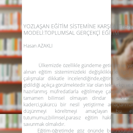
YOZLAŞAN EĞİTİM SİSTEMİNE KARŞI ALTERNA
MODELİ:TOPLUMSAL GERÇEKÇİ EĞİTİM
Hasan AZAKLI
Emekli İlköğretim
Eğitimci-Y
Ülkemizde özellikle gündeme getirilen ve yasa 
alınan eğitim sistemimizdeki değişikliklerle ilgil
çalışmalar dikkatle incelendiğinde,eğitim siste
gidildiği açıkça görülmektedir.Var olan tekçi,ırkçı ve
hazırlanmış müfredatlarla eğitilmeye çalışılan ço
tamamen bilimsel olmayan dindar ve kinda
kaderci,şükürcü bir nesil yetiştirme amaçlanmakt
düşünmeyi köreltmeyi amaçlayan bu eğit
tutumumuz,bilimsel,parasız eğitim hakkı ile bir
savunmak olmalıdır.
Eğitim-öğretimde göz önünde bulundurul