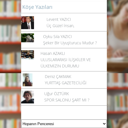
Köşe Yazıları
Levent YAZICI
Üç Güzel İnsan,
Oyku Sıla YAZICI
Şeker Bir Uyuşturucu Mudur ?
Hasan AZAKLI
ULUSLARARASI İLİŞKİLER VE
ÜLKEMİZİN DURUMU
Deniz ÇAKMAK
YURTTAŞ GAZETECİLİĞİ
Uğur ÖZTÜRK
SPOR SALONU ŞART MI ?