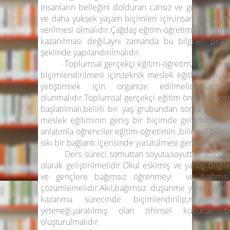
insanların belleğini dolduran cansız ve gereksiz bilg
ve daha yüksek yaşam biçimleri için,insanın tüm yön
verilmesi olmalıdır.Çağdaş eğitim-öğretim,bilgilerin y
kazanılması değil,aynı zamanda bu bilgileri prat
şeklinde yapılandırılmalıdır.
Toplumsal gerçekçi eğitim-öğretim,yaşamın yeni 
biçimlendirilmesi için,teknik meslek eğitimi için,y
yetiştirmek için organize edilmelidir.Kap
olunmalıdır.Toplumsal gerçekçi eğitim öncelikle ge
başlatılmalı,belirli bir yaş grubundan sonra genel p
meslek eğitiminin geniş bir biçimde geliştirilmesi 
anlatımla öğrenciler eğitim-öğretimin ,bilimsel bilgil
sıkı bir bağlantı içerisinde yürütülmesi gerekmektedi
Ders süreci somuttan soyuta,soyuttan somuta
olarak geliştirilmelidir.Okul eskimiş ve yanlış bilgi
ve gençlere bağımsız öğrenmeyi ve bağımsı
çözümlemelidir.Akıl,bağımsız düşünme yeteneğinin
kazanma sürecinde biçimlendirilip,mükemmelle
yeteneği,yaratılmış olan zihinsel kültürün bi
oluşturulmalıdır.