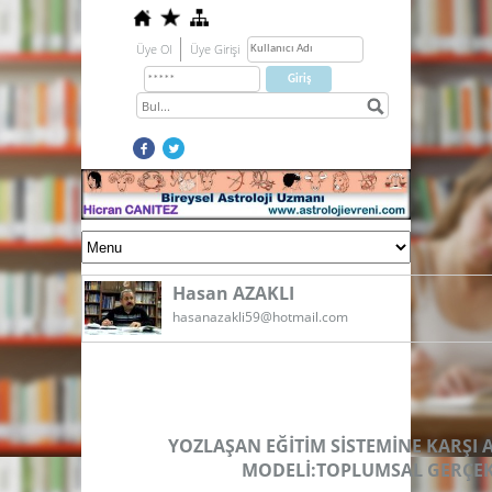
Üye Ol
Üye Girişi
Hasan AZAKLI
hasanazakli59@hotmai​l.com
YOZLAŞAN EĞİTİM SİSTEMİNE KARŞI A
MODELİ:TOPLUMSAL GERÇEKÇ