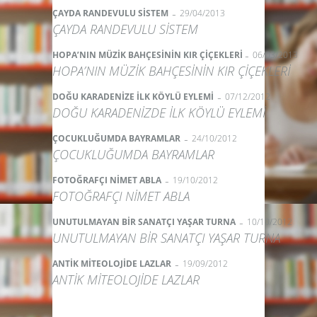
-
ÇAYDA RANDEVULU SİSTEM
29/04/2013
ÇAYDA RANDEVULU SİSTEM
-
HOPA’NIN MÜZİK BAHÇESİNİN KIR ÇİÇEKLERİ
06/03/2013
HOPA’NIN MÜZİK BAHÇESİNİN KIR ÇİÇEKLERİ
-
DOĞU KARADENİZE İLK KÖYLÜ EYLEMİ
07/12/2012
DOĞU KARADENİZDE İLK KÖYLÜ EYLEMİ
-
ÇOCUKLUĞUMDA BAYRAMLAR
24/10/2012
ÇOCUKLUĞUMDA BAYRAMLAR
-
FOTOĞRAFÇI NİMET ABLA
19/10/2012
FOTOĞRAFÇI NİMET ABLA
-
UNUTULMAYAN BİR SANATÇI YAŞAR TURNA
10/10/2012
UNUTULMAYAN BİR SANATÇI YAŞAR TURNA
-
ANTİK MİTEOLOJİDE LAZLAR
19/09/2012
ANTİK MİTEOLOJİDE LAZLAR