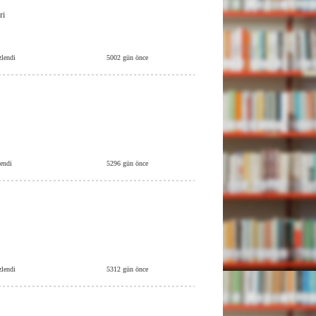
ri
zlendi
5002 gün önce
lendi
5296 gün önce
zlendi
5312 gün önce