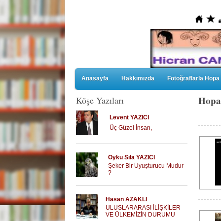
Anasayfa
Hakkımızda
Fotoğraflarla Hopa
Hopa
Köşe Yazıları
Levent YAZICI
Üç Güzel İnsan,
Oyku Sıla YAZICI
Şeker Bir Uyuşturucu Mudur
?
Hasan AZAKLI
ULUSLARARASI İLİŞKİLER
VE ÜLKEMİZİN DURUMU