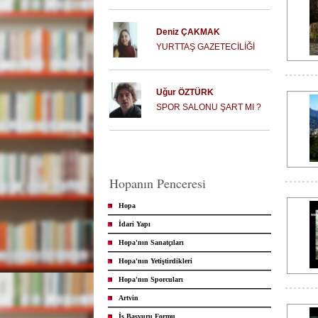
Deniz ÇAKMAK
YURTTAŞ GAZETECİLİĞİ
Uğur ÖZTÜRK
SPOR SALONU ŞART MI ?
Hopanın Penceresi
Hopa
İdari Yapı
Hopa'nın Sanatçıları
Hopa'nın Yetiştirdikleri
Hopa'nın Sporcuları
Artvin
İş Başvuru Formu