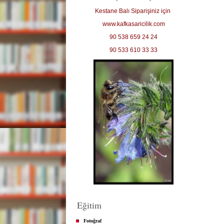
Kestane Balı Siparişiniz için
www.kafkasaricilik.com
90 538 659 24 24
90 533 610 33 33
Eğitim
Fotoğraf