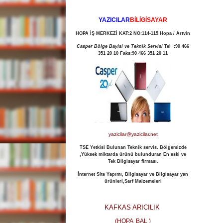
YAZICILAR
B
İLİGİSAYAR
HOPA İŞ MERKEZİ KAT:2 NO:114-115 Hopa / Artvin
Casper Bölge Bayisi ve Teknik Servisi
Tel :90 466
351 20 10
Faks:90 466 351 20 11
yazicilar@yazicilar.net
TSE Yetkisi Bulunan Teknik servis.
Bölgemizde
,Yüksek miktarda ürünü bulunduran En eski ve
Tek Bilgisayar firması.
İnternet Site Yapımı, Bilgisayar ve Bilgisayar yan
ürünleri,Sarf Malzemeleri
KAFKAS ARICILIK
(HOPA BAL )