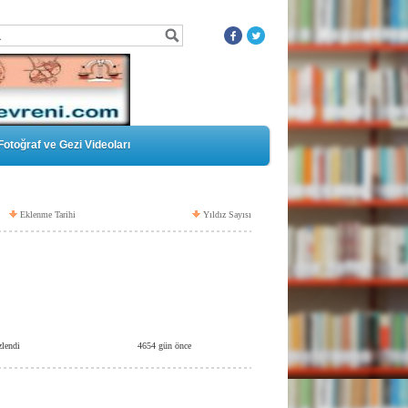
Fotoğraf ve Gezi Videoları
Eklenme Tarihi
Yıldız Sayısı
zlendi
4654 gün önce