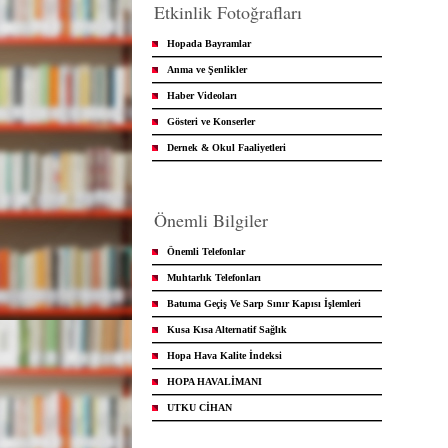
Etkinlik Fotoğrafları
Hopada Bayramlar
Anma ve Şenlikler
Haber Videoları
Gösteri ve Konserler
Dernek & Okul Faaliyetleri
Önemli Bilgiler
Önemli Telefonlar
Muhtarlık Telefonları
Batuma Geçiş Ve Sarp Sınır Kapısı İşlemleri
Kusa Kısa Alternatif Sağlık
Hopa Hava Kalite İndeksi
HOPA HAVALİMANI
UTKU CİHAN