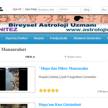
Üye Ol
Üye Girişi
Ziyaretçi Defteri
İletişim
Fotoğrafçılık
Okulların Gösterileri
 Manzaraları
SIRALA:
İzlenme Sayısı
"Hopa'dan Dikey Manzaralar
Hopada Çekilmiş Çeşitli Fotoğrafların Görüntüleri
2749 kez i
Hopa'nın Kısa Görüntüsü