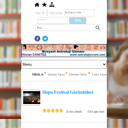
Üye Ol
Üye Girişi
SIRALA:
İzlenme Sayısı
Eklenme Tarihi
Yıldız Sayısı
Hopa Festival Görüntüleri
32 kez izlendi
5313 gün önce