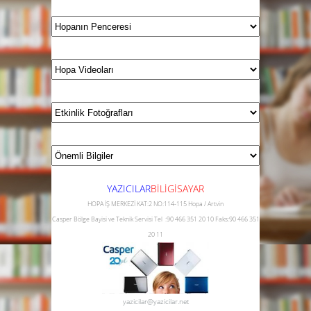
YAZICILAR
B
İLİGİSAYAR
HOPA İŞ MERKEZİ KAT:2 NO:114-115 Hopa / Artvin
Casper Bölge Bayisi ve Teknik Servisi
Tel :90 466 351 20 10
Faks:90 466 351
20 11
yazicilar@yazicilar.net