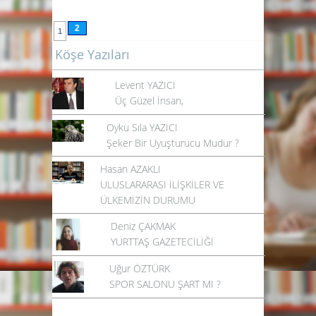
2
1
Köşe Yazıları
Levent YAZICI
Üç Güzel İnsan,
Oyku Sıla YAZICI
Şeker Bir Uyuşturucu Mudur ?
Hasan AZAKLI
ULUSLARARASI İLİŞKİLER VE
ÜLKEMİZİN DURUMU
Deniz ÇAKMAK
YURTTAŞ GAZETECİLİĞİ
Uğur ÖZTÜRK
SPOR SALONU ŞART MI ?