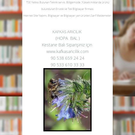
TSE Yetkisi Bulunan Teknik servis.
Bölgemizde ,Yüksek miktarda ürünü
bulunduran En eski ve Tek Bilgisayar firması.
İnternet Site Yapımı, Bilgisayar ve Bilgisayar yan ürünleri,Sarf Malzemeleri
KAFKAS ARICILIK
(HOPA BAL )
Kestane Balı Siparişiniz için
www.kafkasaricilik.com
90 538 659 24 24
90 533 610 33 33